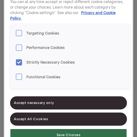
You can at any time accept or reject different cookie categories,
Kalevi tehas
or change your choices. Learn more about each category by
clicking “Cookie settings”. See also our
Privacy and Cookie
Policy.
Targeting Cookies
Performance Cookies
Lisainfo
Strictly Necessary Cookies
Functional Cookies
Arvete saatmine
Accept necessary only
Accept All Cookies
Tagasiside toodete kvaliteedi kohta
Save Choices