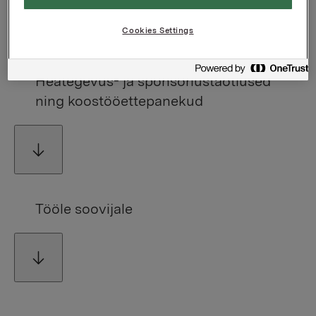
Cookies Settings
Heategevus- ja sponsorlustaotlused
ning koostööettepanekud
Tööle soovijale