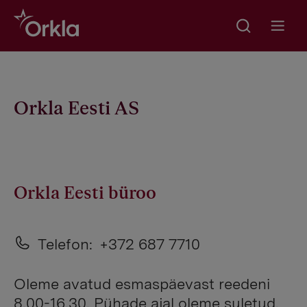
Search
Go to frontpage
Open m
Orkla Eesti AS
Orkla Eesti büroo
Telefon:
+372 687 7710
Oleme avatud esmaspäevast reedeni
8.00-16.30. Pühade ajal oleme suletud.