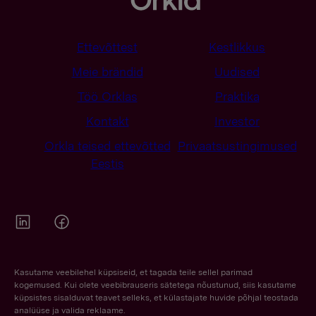
Ettevõttest
Kestlikkus
Meie brändid
Uudised
Töö Orklas
Praktika
Kontakt
Investor
Orkla teised ettevõtted
Privaatsustingimused
Eestis
Orkla on Twitter
Orkla on Facebook
Kasutame veebilehel küpsiseid, et tagada teile sellel parimad
kogemused. Kui olete veebibrauseris sätetega nõustunud, siis kasutame
küpsistes sisalduvat teavet selleks, et külastajate huvide põhjal teostada
analüüse ja valida reklaame.